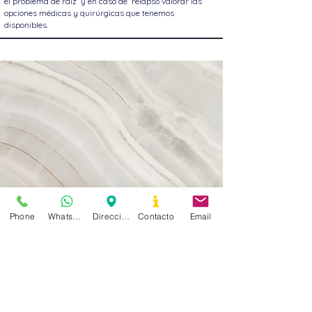
el problema de raíz y en caso de relapso valorar las
opciones médicas y quirúrgicas que tenemos
disponibles.
Phone
Whatsapp
Dirección
Contacto
Email
Lo que los pacientes
escriben de mi: